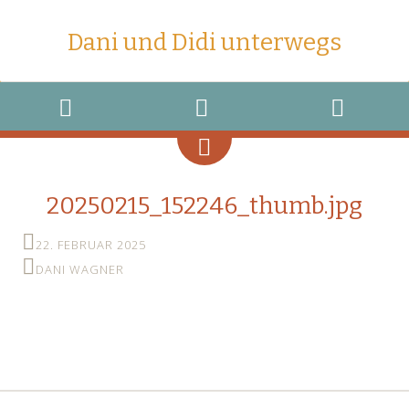
Dani und Didi unterwegs
MENU
WIDGETS
SEARCH
20250215_152246_thumb.jpg
22. FEBRUAR 2025
DANI WAGNER
←