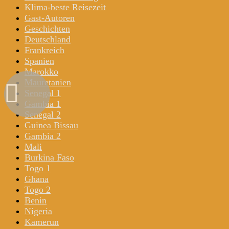
Klima-beste Reisezeit
Gast-Autoren
Geschichten
Deutschland
Frankreich
Spanien
Marokko
Mauretanien
Senegal 1
Gambia 1
Senegal 2
Guinea Bissau
Gambia 2
Mali
Burkina Faso
Togo 1
Ghana
Togo 2
Benin
Nigeria
Kamerun