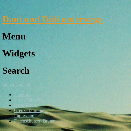
Dani und Didi unterwegs
Menu
Widgets
Search
Skip to content
Über uns
Unser Fahrzeug
Reise-Route
Grenzerfahrungen
Impressum
Datenschutzerklärung