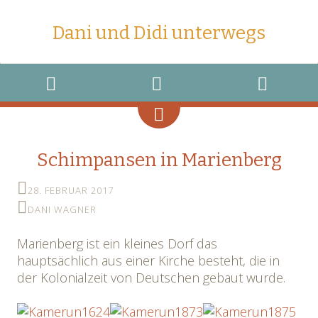
Dani und Didi unterwegs
MENU
WIDGETS
SEARCH
Schimpansen in Marienberg
28. FEBRUAR 2017
DANI WAGNER
Marienberg ist ein kleines Dorf das
hauptsächlich aus einer Kirche besteht, die in
der Kolonialzeit von Deutschen gebaut wurde.