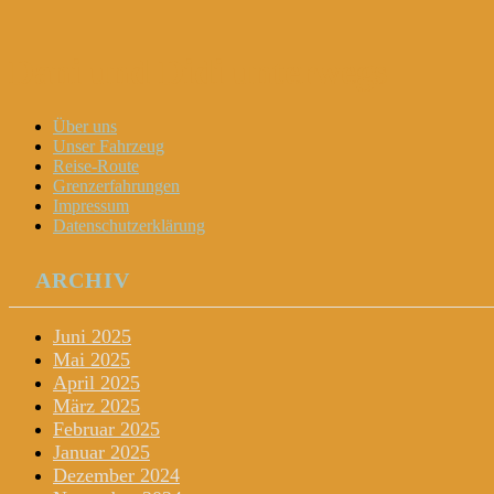
Dani und Didi unterwegs
Menu
Widgets
Search
Skip
Über uns
to
Unser Fahrzeug
content
Reise-Route
Grenzerfahrungen
Impressum
Datenschutzerklärung
ARCHIV
Juni 2025
Mai 2025
April 2025
März 2025
Februar 2025
Januar 2025
Dezember 2024