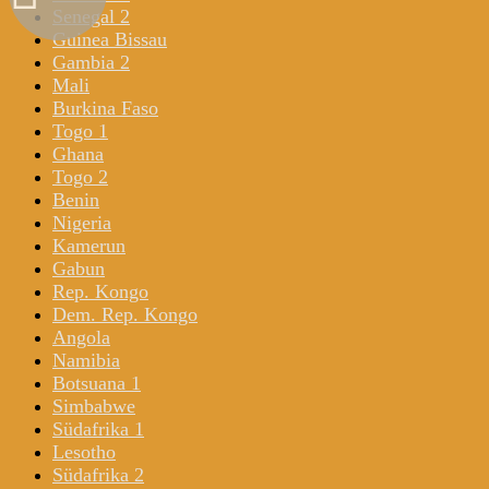
Senegal 2
Guinea Bissau
Gambia 2
Mali
Burkina Faso
Togo 1
Ghana
Togo 2
Benin
Nigeria
Kamerun
Gabun
Rep. Kongo
Dem. Rep. Kongo
Angola
Namibia
Botsuana 1
Simbabwe
Südafrika 1
Lesotho
Südafrika 2