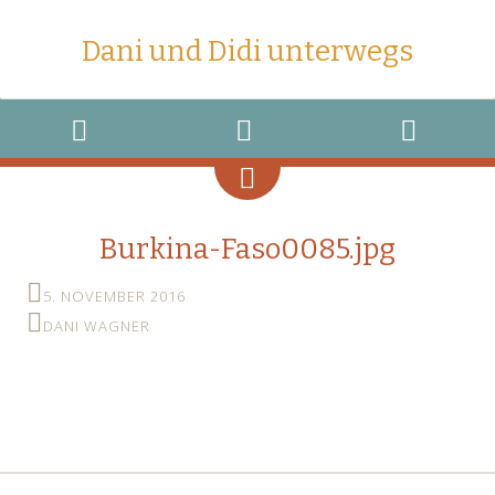
Dani und Didi unterwegs
MENU
WIDGETS
SEARCH
Burkina-Faso0085.jpg
5. NOVEMBER 2016
DANI WAGNER
←