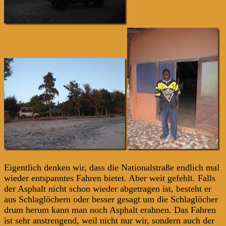
Eigentlich denken wir, dass die Nationalstraße endlich mal
wieder entspanntes Fahren bietet. Aber weit gefehlt. Falls
der Asphalt nicht schon wieder abgetragen ist, besteht er
aus Schlaglöchern oder besser gesagt um die Schlaglöcher
drum herum kann man noch Asphalt erahnen. Das Fahren
ist sehr anstrengend, weil nicht nur wir, sondern auch der