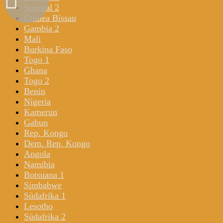
Senegal 2
Guinea Bissau
Gambia 2
Mali
Burkina Faso
Togo 1
Ghana
Togo 2
Benin
Nigeria
Kamerun
Gabun
Rep. Kongo
Dem. Rep. Kongo
Angola
Namibia
Botsuana 1
Simbabwe
Südafrika 1
Lesotho
Südafrika 2