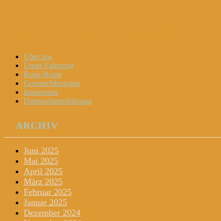
Dani und Didi unterwegs
Menu
Widgets
Search
Skip
Über uns
to
Unser Fahrzeug
content
Reise-Route
Grenzerfahrungen
Impressum
Datenschutzerklärung
ARCHIV
Juni 2025
Mai 2025
April 2025
März 2025
Februar 2025
Januar 2025
Dezember 2024