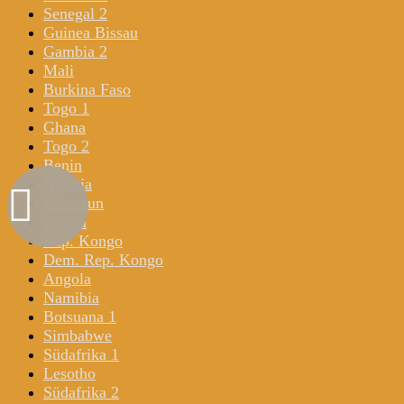
Senegal 2
Guinea Bissau
Gambia 2
Mali
Burkina Faso
Togo 1
Ghana
Togo 2
Benin
Nigeria
Kamerun
Gabun
Rep. Kongo
Dem. Rep. Kongo
Angola
Namibia
Botsuana 1
Simbabwe
Südafrika 1
Lesotho
Südafrika 2