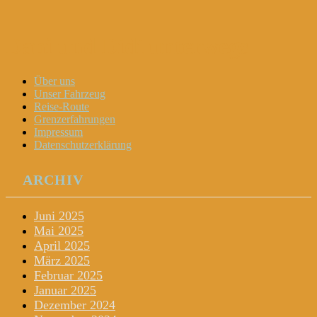
Dani und Didi unterwegs
Menu
Widgets
Search
Skip
Über uns
to
Unser Fahrzeug
content
Reise-Route
Grenzerfahrungen
Impressum
Datenschutzerklärung
ARCHIV
Juni 2025
Mai 2025
April 2025
März 2025
Februar 2025
Januar 2025
Dezember 2024