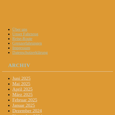
Dani und Didi unterwegs
Menu
Widgets
Search
Skip
Über uns
to
Unser Fahrzeug
content
Reise-Route
Grenzerfahrungen
Impressum
Datenschutzerklärung
ARCHIV
Juni 2025
Mai 2025
April 2025
März 2025
Februar 2025
Januar 2025
Dezember 2024