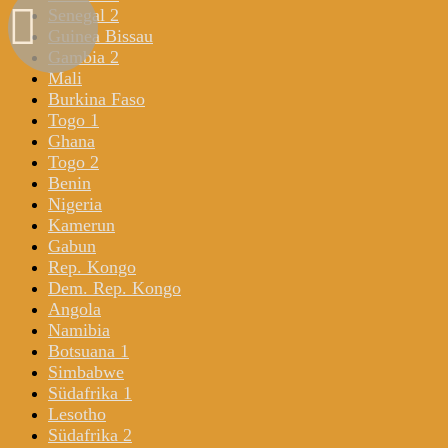
Senegal 2
Guinea Bissau
Gambia 2
Mali
Burkina Faso
Togo 1
Ghana
Togo 2
Benin
Nigeria
Kamerun
Gabun
Rep. Kongo
Dem. Rep. Kongo
Angola
Namibia
Botsuana 1
Simbabwe
Südafrika 1
Lesotho
Südafrika 2