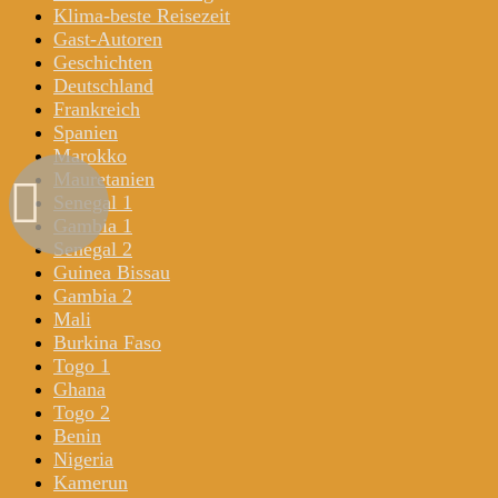
Klima-beste Reisezeit
Gast-Autoren
Geschichten
Deutschland
Frankreich
Spanien
Marokko
Mauretanien
Senegal 1
Gambia 1
Senegal 2
Guinea Bissau
Gambia 2
Mali
Burkina Faso
Togo 1
Ghana
Togo 2
Benin
Nigeria
Kamerun