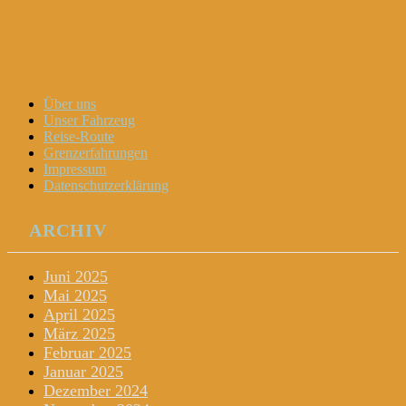
Dani und Didi unterwegs
Menu
Widgets
Search
Skip
Über uns
to
Unser Fahrzeug
content
Reise-Route
Grenzerfahrungen
Impressum
Datenschutzerklärung
ARCHIV
Juni 2025
Mai 2025
April 2025
März 2025
Februar 2025
Januar 2025
Dezember 2024