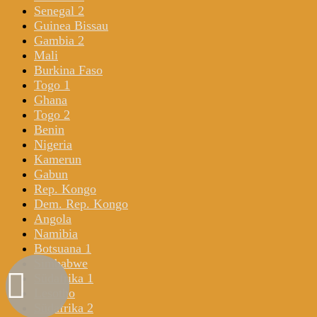
Senegal 2
Guinea Bissau
Gambia 2
Mali
Burkina Faso
Togo 1
Ghana
Togo 2
Benin
Nigeria
Kamerun
Gabun
Rep. Kongo
Dem. Rep. Kongo
Angola
Namibia
Botsuana 1
Simbabwe
Südafrika 1
Lesotho
Südafrika 2