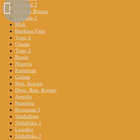
Senegal 2
Guinea Bissau
Gambia 2
Mali
Burkina Faso
Togo 1
Ghana
Togo 2
Benin
Nigeria
Kamerun
Gabun
Rep. Kongo
Dem. Rep. Kongo
Angola
Namibia
Botsuana 1
Simbabwe
Südafrika 1
Lesotho
Südafrika 2