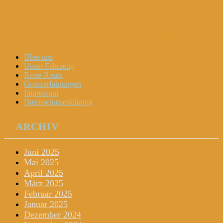
Dani und Didi unterwegs
Menu
Widgets
Search
Skip
Über uns
to
Unser Fahrzeug
content
Reise-Route
Grenzerfahrungen
Impressum
Datenschutzerklärung
ARCHIV
Juni 2025
Mai 2025
April 2025
März 2025
Februar 2025
Januar 2025
Dezember 2024