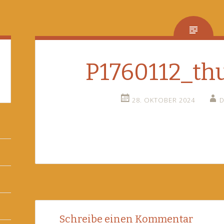
P1760112_th
28. OKTOBER 2024
D
Post
←
Schreibe einen Kommentar