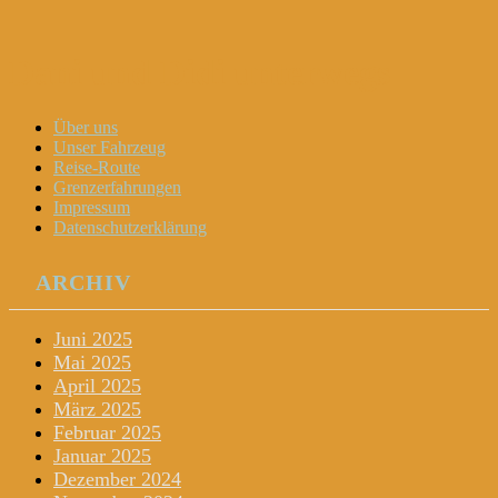
Dani und Didi unterwegs
Menu
Widgets
Search
Skip
Über uns
to
Unser Fahrzeug
content
Reise-Route
Grenzerfahrungen
Impressum
Datenschutzerklärung
ARCHIV
Juni 2025
Mai 2025
April 2025
März 2025
Februar 2025
Januar 2025
Dezember 2024