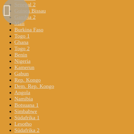
Senegal 2
Guinea Bissau
Gambia 2
Mali
Burkina Faso
Togo 1
Ghana
Togo 2
Benin
Nigeria
Kamerun
Gabun
Rep. Kongo
Dem. Rep. Kongo
Angola
Namibia
Botsuana 1
Simbabwe
Südafrika 1
Lesotho
Südafrika 2