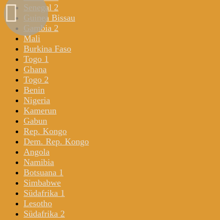
Senegal 2
Guinea Bissau
Gambia 2
Mali
Burkina Faso
Togo 1
Ghana
Togo 2
Benin
Nigeria
Kamerun
Gabun
Rep. Kongo
Dem. Rep. Kongo
Angola
Namibia
Botsuana 1
Simbabwe
Südafrika 1
Lesotho
Südafrika 2