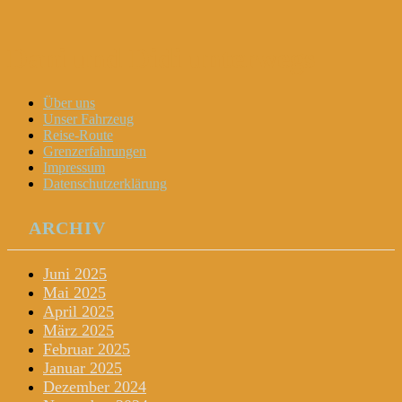
Dani und Didi unterwegs
Menu
Widgets
Search
Skip
Über uns
to
Unser Fahrzeug
content
Reise-Route
Grenzerfahrungen
Impressum
Datenschutzerklärung
ARCHIV
Juni 2025
Mai 2025
April 2025
März 2025
Februar 2025
Januar 2025
Dezember 2024