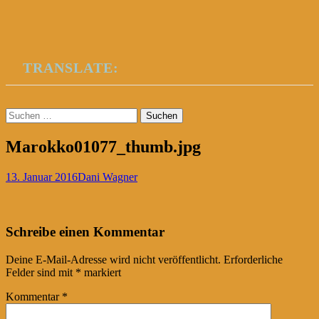
TRANSLATE:
Suchen
nach:
Marokko01077_thumb.jpg
13. Januar 2016
Dani Wagner
Post
←
Schreibe einen Kommentar
navigation
Deine E-Mail-Adresse wird nicht veröffentlicht.
Erforderliche
Felder sind mit
*
markiert
Kommentar
*