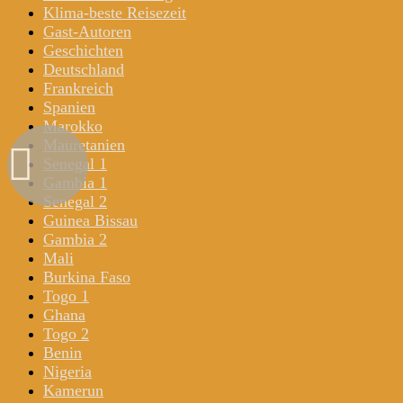
Klima-beste Reisezeit
Gast-Autoren
Geschichten
Deutschland
Frankreich
Spanien
Marokko
Mauretanien
Senegal 1
Gambia 1
Senegal 2
Guinea Bissau
Gambia 2
Mali
Burkina Faso
Togo 1
Ghana
Togo 2
Benin
Nigeria
Kamerun