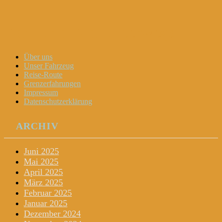
Dani und Didi unterwegs
Menu
Widgets
Search
Skip
Über uns
to
Unser Fahrzeug
content
Reise-Route
Grenzerfahrungen
Impressum
Datenschutzerklärung
ARCHIV
Juni 2025
Mai 2025
April 2025
März 2025
Februar 2025
Januar 2025
Dezember 2024