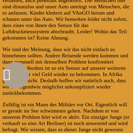
verlassen, auch penetrant angebettelt. Die Menschen hier
sind distanzlos und unser Auto umringt von Menschen, die
es anfassen. Kinder klettern auf VAnGO herum und
schauen unter das Auto. Wir bemerken leider nicht sofort,
dass eines von ihnen den Sensor für das
Luftdruckmesssystem abschraubt. Leider! Wohin das Teil
gekommen ist? Keine Ahnung.
Wir sind der Meinung, dass wir das nicht einfach so
hinnehmen sollten. Andere Reisende werden kommen und
dann eventuell mit demselben Problem konfrontiert
werden. Außerdem ist so ein Sensor auf unserer weiteren
Reise nur für viel Geld wieder zu bekommen. In Afrika
gibt es ihn nicht. Deshalb hoffen wir natürlich auch, dass
wir ihn irgendwie möglichst unkompliziert wieder
zurückbekommen.
Zufällig ist ein Mann des Militärs vor Ort. Eigentlich will
er gerade im See schwimmen gehen. Nachdem er von
unserem Problem hört wird er aktiv. Ein einziger Junge (er
verkauft so eine Art Berliner) ist noch anwesend und wird
befragt. Wir wissen, dass es dieser Junge nicht gewesen