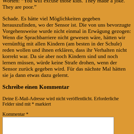
Worten: “You will excuse those kids. They made a joke.
They are poor.”
Schade. Es hätte viel Möglichkeiten gegeben
herauszufinden, wo der Sensor ist. Die von uns bevorzugte
Vorgehensweise wurde nicht einmal in Erwägung gezogen:
Wenn die Sprachbarriere nicht gewesen wäre, hätten wir
vernünftig mit allen Kindern (am besten in der Schule)
reden wollen und ihnen erklären, dass ihr Verhalten nicht
korrekt war. Da sie aber noch Kindern sind und noch
lernen müssen, würde keine Strafe drohen, wenn der
Sensor zurück gegeben wird. Für das nächste Mal hätten
sie ja dann etwas dazu gelernt.
Post
←
→
Schreibe einen Kommentar
navigation
Deine E-Mail-Adresse wird nicht veröffentlicht.
Erforderliche
Felder sind mit
*
markiert
Kommentar
*