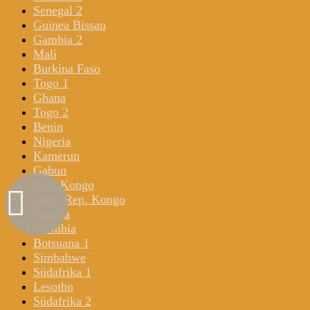
Senegal 2
Guinea Bissau
Gambia 2
Mali
Burkina Faso
Togo 1
Ghana
Togo 2
Benin
Nigeria
Kamerun
Gabun
Rep. Kongo
Dem. Rep. Kongo
Angola
Namibia
Botsuana 1
Simbabwe
Südafrika 1
Lesotho
Südafrika 2