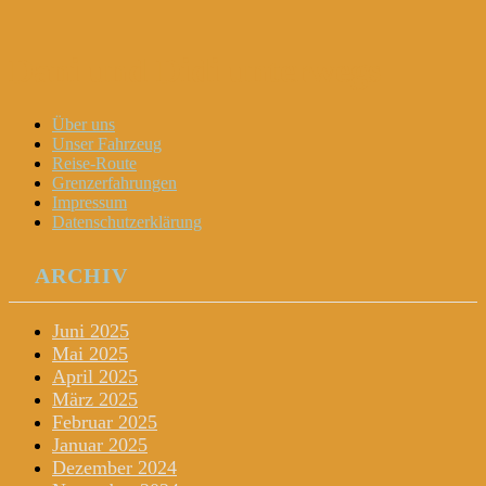
Dani und Didi unterwegs
Menu
Widgets
Search
Skip
Über uns
to
Unser Fahrzeug
content
Reise-Route
Grenzerfahrungen
Impressum
Datenschutzerklärung
ARCHIV
Juni 2025
Mai 2025
April 2025
März 2025
Februar 2025
Januar 2025
Dezember 2024