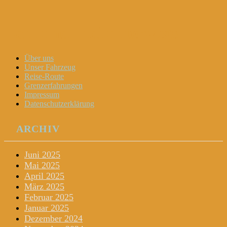
Dani und Didi unterwegs
Menu
Widgets
Search
Skip
Über uns
to
Unser Fahrzeug
content
Reise-Route
Grenzerfahrungen
Impressum
Datenschutzerklärung
ARCHIV
Juni 2025
Mai 2025
April 2025
März 2025
Februar 2025
Januar 2025
Dezember 2024