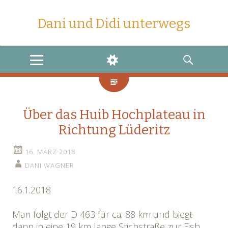
Dani und Didi unterwegs
MENU
WIDGETS
SEARCH
Über das Huib Hochplateau in
Richtung Lüderitz
16. MÄRZ 2018
DANI WAGNER
16.1.2018
Man folgt der D 463 für ca. 88 km und biegt
dann in eine 19 km lange Stichstraße zur Fish