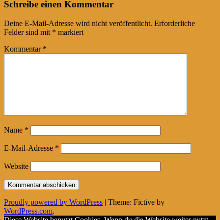
Post
←
→
Schreibe einen Kommentar
navigation
Deine E-Mail-Adresse wird nicht veröffentlicht.
Erforderliche
Felder sind mit
*
markiert
Kommentar
*
Name
*
E-Mail-Adresse
*
Website
Proudly powered by WordPress
|
Theme: Fictive by
WordPress.com
.
Diese Website benutzt Cookies. Wenn du die Website weiter nutzt,