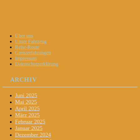
Dani und Didi unterwegs
Menu
Widgets
Search
Skip
Über uns
to
Unser Fahrzeug
content
Reise-Route
Grenzerfahrungen
Impressum
Datenschutzerklärung
ARCHIV
Juni 2025
Mai 2025
April 2025
März 2025
Februar 2025
Januar 2025
Dezember 2024