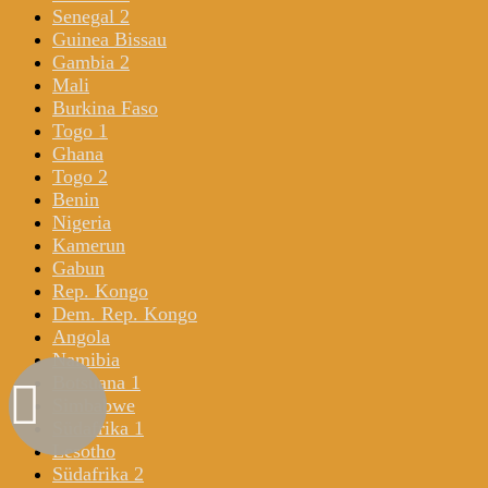
Senegal 2
Guinea Bissau
Gambia 2
Mali
Burkina Faso
Togo 1
Ghana
Togo 2
Benin
Nigeria
Kamerun
Gabun
Rep. Kongo
Dem. Rep. Kongo
Angola
Namibia
Botsuana 1
Simbabwe
Südafrika 1
Lesotho
Südafrika 2