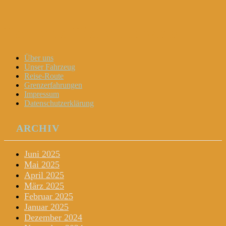
Dani und Didi unterwegs
Menu
Widgets
Search
Skip
Über uns
to
Unser Fahrzeug
content
Reise-Route
Grenzerfahrungen
Impressum
Datenschutzerklärung
ARCHIV
Juni 2025
Mai 2025
April 2025
März 2025
Februar 2025
Januar 2025
Dezember 2024