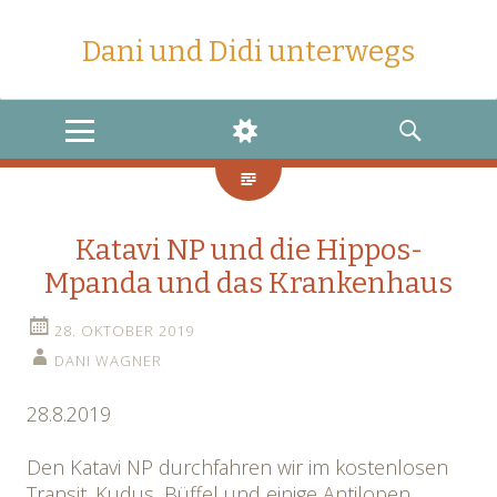
Dani und Didi unterwegs
MENU
WIDGETS
SEARCH
Katavi NP und die Hippos-
Mpanda und das Krankenhaus
28. OKTOBER 2019
DANI WAGNER
28.8.2019
Den Katavi NP durchfahren wir im kostenlosen
Transit. Kudus, Büffel und einige Antilopen