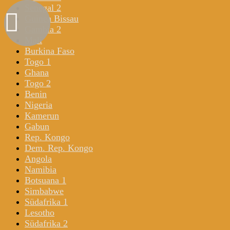
Senegal 2
Guinea Bissau
Gambia 2
Mali
Burkina Faso
Togo 1
Ghana
Togo 2
Benin
Nigeria
Kamerun
Gabun
Rep. Kongo
Dem. Rep. Kongo
Angola
Namibia
Botsuana 1
Simbabwe
Südafrika 1
Lesotho
Südafrika 2