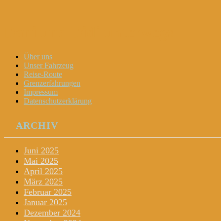
Dani und Didi unterwegs
Menu
Widgets
Search
Skip
Über uns
to
Unser Fahrzeug
content
Reise-Route
Grenzerfahrungen
Impressum
Datenschutzerklärung
ARCHIV
Juni 2025
Mai 2025
April 2025
März 2025
Februar 2025
Januar 2025
Dezember 2024