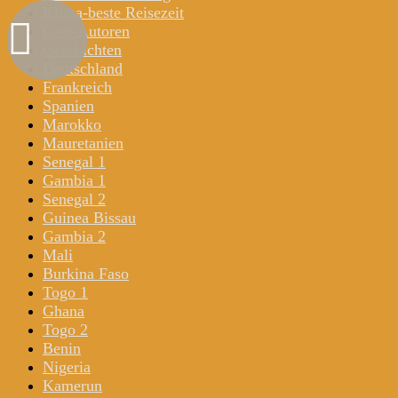
Klima-beste Reisezeit
Gast-Autoren
Geschichten
Deutschland
Frankreich
Spanien
Marokko
Mauretanien
Senegal 1
Gambia 1
Senegal 2
Guinea Bissau
Gambia 2
Mali
Burkina Faso
Togo 1
Ghana
Togo 2
Benin
Nigeria
Kamerun