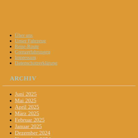
Dani und Didi unterwegs
Menu
Widgets
Search
Skip
Über uns
to
Unser Fahrzeug
content
Reise-Route
Grenzerfahrungen
Impressum
Datenschutzerklärung
ARCHIV
Juni 2025
Mai 2025
April 2025
März 2025
Februar 2025
Januar 2025
Dezember 2024