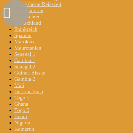
Klima-beste Reisezeit
Gast-Autoren
Geschichten
Deutschland
Frankreich
Spanien
Marokko
Mauretanien
Senegal 1
Gambia 1
Senegal 2
Guinea Bissau
Gambia 2
Mali
Burkina Faso
Togo 1
Ghana
Togo 2
Benin
Nigeria
Kamerun