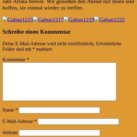
Jahr Afrika bereist. Wir genießen den Abend mit ihnen und
hoffen, sie einmal wieder zu treffen.
Post
←
→
Schreibe einen Kommentar
navigation
Deine E-Mail-Adresse wird nicht veröffentlicht.
Erforderliche
Felder sind mit
*
markiert
Kommentar
*
Name
*
E-Mail-Adresse
*
Website