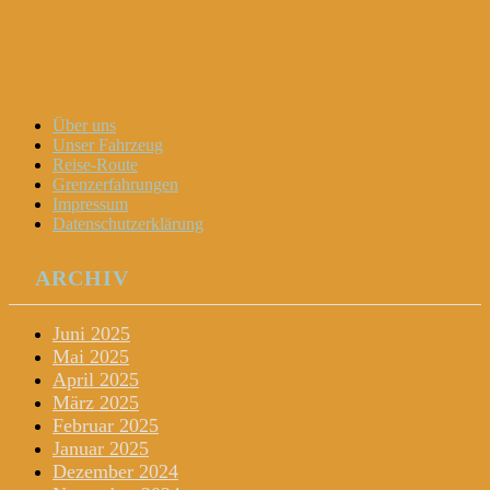
Dani und Didi unterwegs
Menu
Widgets
Search
Skip
Über uns
to
Unser Fahrzeug
content
Reise-Route
Grenzerfahrungen
Impressum
Datenschutzerklärung
ARCHIV
Juni 2025
Mai 2025
April 2025
März 2025
Februar 2025
Januar 2025
Dezember 2024